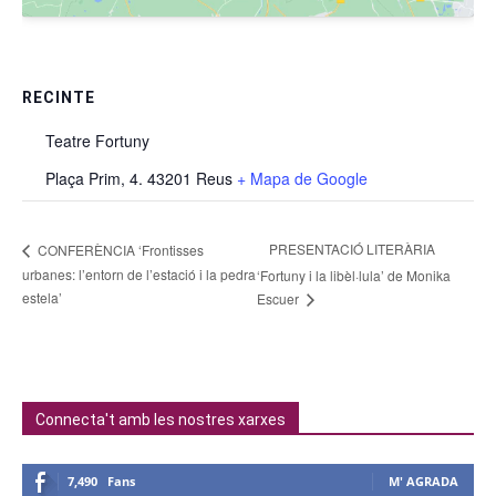
RECINTE
Teatre Fortuny
Plaça Prim, 4. 43201 Reus
+ Mapa de Google
PRESENTACIÓ LITERÀRIA
CONFERÈNCIA ‘Frontisses
urbanes: l’entorn de l’estació i la pedra
‘Fortuny i la libèl·lula’ de Monika
estela’
Escuer
Connecta't amb les nostres xarxes
7,490
Fans
M' AGRADA