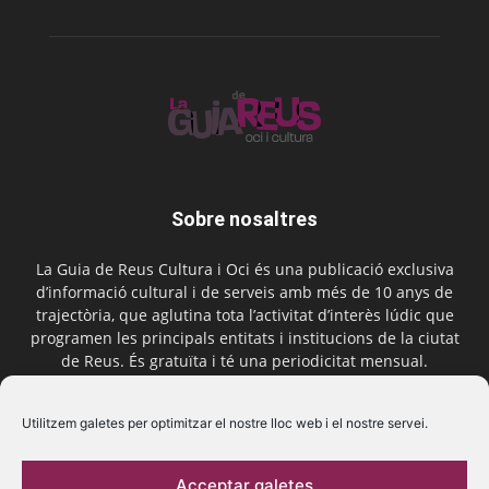
Sobre nosaltres
La Guia de Reus Cultura i Oci és una publicació exclusiva
d’informació cultural i de serveis amb més de 10 anys de
trajectòria, que aglutina tota l’activitat d’interès lúdic que
programen les principals entitats i institucions de la ciutat
de Reus. És gratuïta i té una periodicitat mensual.
Contactar-nos:
comercial@laguiadereus.com
Utilitzem galetes per optimitzar el nostre lloc web i el nostre servei.
Acceptar galetes
Segueix-nos