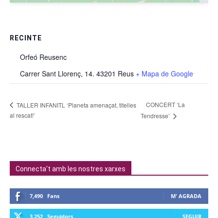
RECINTE
Orfeó Reusenc
Carrer Sant Llorenç, 14. 43201 Reus
+ Mapa de Google
CONCERT ‘La
TALLER INFANITL ‘Planeta amenaçat, titelles
al rescat!’
Tendresse’
Connecta't amb les nostres xarxes
7,490
Fans
M' AGRADA
3,252
Seguidors
SEGUIR