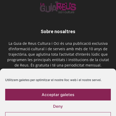
Sobre nosaltres
La Guia de Reus Cultura i Oci és una publicació exclusiva
d’informació cultural i de serveis amb més de 10 anys de
trajectòria, que aglutina tota l’activitat d’interès lúdic que
programen les principals entitats i institucions de la ciutat
de Reus. És gratuïta i té una periodicitat mensual.
Contactar-nos:
comercial@laguiadereus.com
Utilitzem galetes per optimitzar el nostre lloc web i el nostre servei.
Acceptar galetes
Segueix-nos
Deny