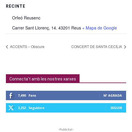
RECINTE
Orfeó Reusenc
Carrer Sant Llorenç, 14. 43201 Reus
+ Mapa de Google
ACCENTS – Obscure
CONCERT DE SANTA CECÍLIA
Connecta't amb les nostres xarxes
7,490
Fans
M' AGRADA
3,252
Seguidors
SEGUIR
-Publicitat-