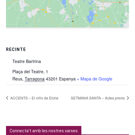
RECINTE
Teatre Bartrina
Plaça del Teatre, 1
Reus
,
Tarragona
43201
Espanya
+ Mapa de Google
ACCENTS – El niño de Elche
SETMANA SANTA – Actes previs
Connecta't amb les nostres xarxes