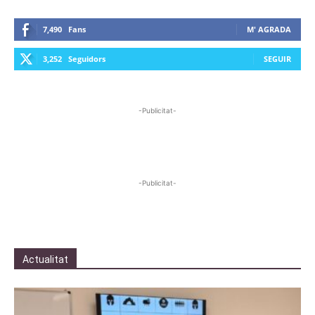
7,490
Fans
M' AGRADA
3,252
Seguidors
SEGUIR
-Publicitat-
-Publicitat-
Actualitat