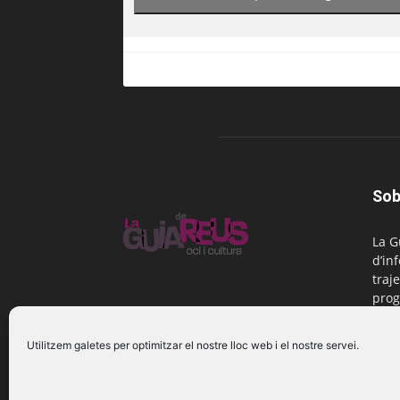
Sob
La G
d’in
traje
prog
Reus
Utilitzem galetes per optimitzar el nostre lloc web i el nostre servei.
Cont