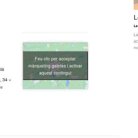
L
La
La
ac
no
Feu clic per acceptar
màrqueting galetes i activar
cia
aquest contingut
, 34
+
le