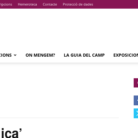
ripcions
Hemeroteca
Contacte
Protecció de dades
CIONS
ON MENGEM?
LA GUIA DEL CAMP
EXPOSICIO
ica’