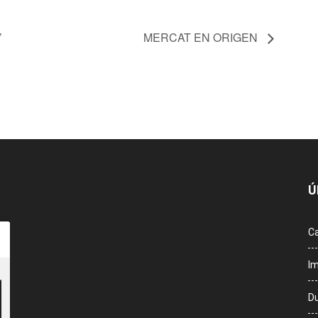
’
MERCAT EN ORIGEN
Ú
Ca
Im
Du