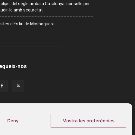
eclipsi del segle arriba a Catalunya: consells per
udir-lo amb seguretat
stes d’Estiu de Masboquera
egueix-nos
Deny
Mostra les preferències