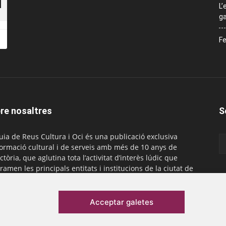
L’
ga
Fe
re nosaltres
S
uia de Reus Cultura i Oci és una publicació exclusiva
formació cultural i de serveis amb més de 10 anys de
ctòria, que aglutina tota l’activitat d’interès lúdic que
ramen les principals entitats i institucions de la ciutat de
. És gratuïta i té una periodicitat mensual.
actar-nos:
comercial@laguiadereus.com
Acceptar galetes