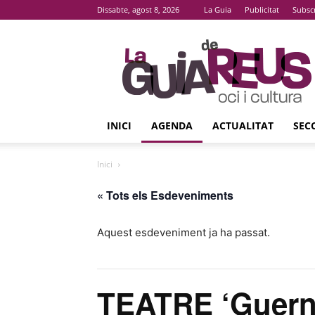
Dissabte, agost 8, 2026
La Guia
Publicitat
Subsc
La
Guia
De
Reus
INICI
AGENDA
ACTUALITAT
SEC
Inici
« Tots els Esdeveniments
Aquest esdeveniment ja ha passat.
TEATRE ‘Guern