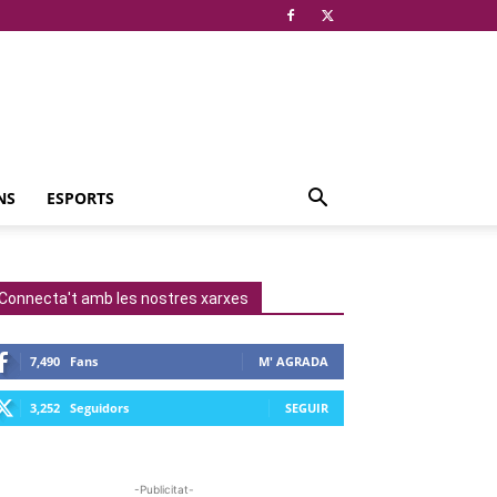
NS
ESPORTS
Connecta't amb les nostres xarxes
7,490
Fans
M' AGRADA
3,252
Seguidors
SEGUIR
-Publicitat-