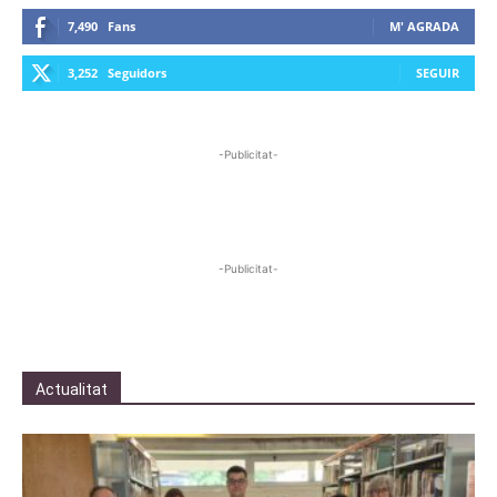
7,490
Fans
M' AGRADA
3,252
Seguidors
SEGUIR
-Publicitat-
-Publicitat-
Actualitat