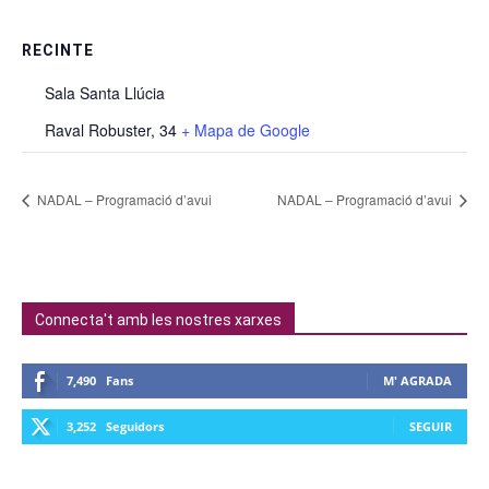
RECINTE
Sala Santa Llúcia
Raval Robuster, 34
+ Mapa de Google
NADAL – Programació d’avui
NADAL – Programació d’avui
Connecta't amb les nostres xarxes
7,490
Fans
M' AGRADA
3,252
Seguidors
SEGUIR