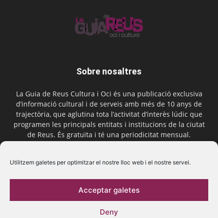
Sobre nosaltres
La Guia de Reus Cultura i Oci és una publicació exclusiva
d’informació cultural i de serveis amb més de 10 anys de
trajectòria, que aglutina tota l’activitat d’interès lúdic que
programen les principals entitats i institucions de la ciutat
de Reus. És gratuïta i té una periodicitat mensual.
Contactar-nos:
comercial@laguiadereus.com
Utilitzem galetes per optimitzar el nostre lloc web i el nostre servei.
Acceptar galetes
Segueix-nos
Deny