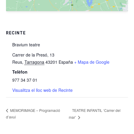
RECINTE
Bravium teatre
Carrer de la Presó, 13
Reus
,
Tarragona
43201
España
+ Mapa de Google
Telèfon
977 34 37 01
Visualitza el lloc web de Recinte
TEATRE INFANTIL ‘Carrer del
MEMORIMAGE – Programació
d’avui
mar’