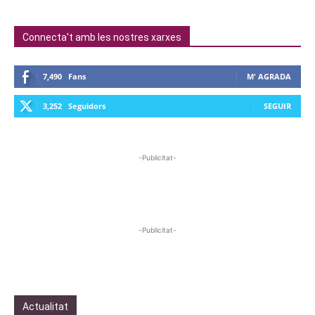
Connecta't amb les nostres xarxes
7,490
Fans
M' AGRADA
3,252
Seguidors
SEGUIR
-Publicitat-
-Publicitat-
Actualitat