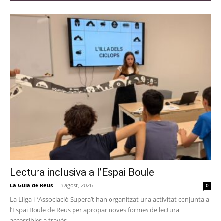
Lectura inclusiva a l’Espai Boule
La Guia de Reus
-
3 agost, 2026
0
La Lliga i l’Associació Supera’t han organitzat una activitat conjunta a
l’Espai Boule de Reus per apropar noves formes de lectura
accessibles a través...