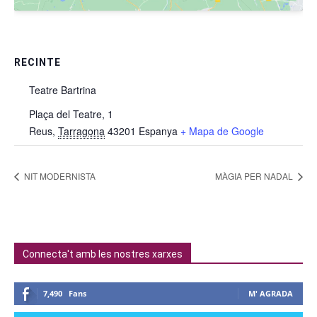
RECINTE
Teatre Bartrina
Plaça del Teatre, 1
Reus
,
Tarragona
43201
Espanya
+ Mapa de Google
NIT MODERNISTA
MÀGIA PER NADAL
Connecta't amb les nostres xarxes
7,490
Fans
M' AGRADA