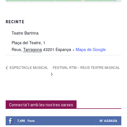
RECINTE
Teatre Bartrina
Plaça del Teatre, 1
Reus
,
Tarragona
43201
Espanya
+ Mapa de Google
FESTIVAL RTM – REUS TEATRE MUSICAL
ESPECTACLE MUSICAL
Connecta't amb les nostres xarxes
7,490
Fans
M' AGRADA