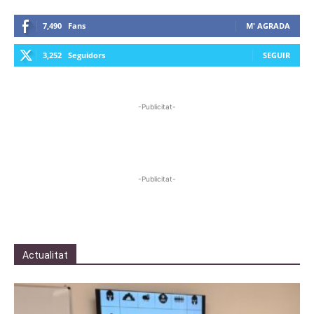
7,490
Fans
M' AGRADA
3,252
Seguidors
SEGUIR
-Publicitat-
-Publicitat-
Actualitat