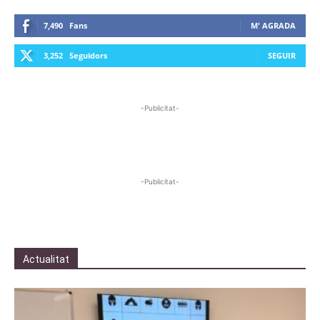
7,490
Fans
M' AGRADA
3,252
Seguidors
SEGUIR
-Publicitat-
-Publicitat-
Actualitat