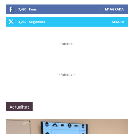
7,490
Fans
M' AGRADA
3,252
Seguidors
SEGUIR
-Publicitat-
-Publicitat-
Actualitat