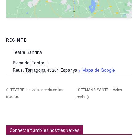
RECINTE
Teatre Bartrina
Plaça del Teatre, 1
Reus
,
Tarragona
43201
Espanya
+ Mapa de Google
SETMANA SANTA – Actes
TEATRE ‘La vida secreta de las
madres’
previs
Connecta't amb les nostres xarxes