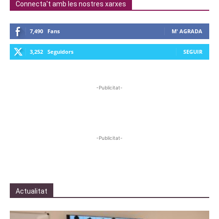
Connecta't amb les nostres xarxes
7,490
Fans
M' AGRADA
3,252
Seguidors
SEGUIR
-Publicitat-
-Publicitat-
Actualitat