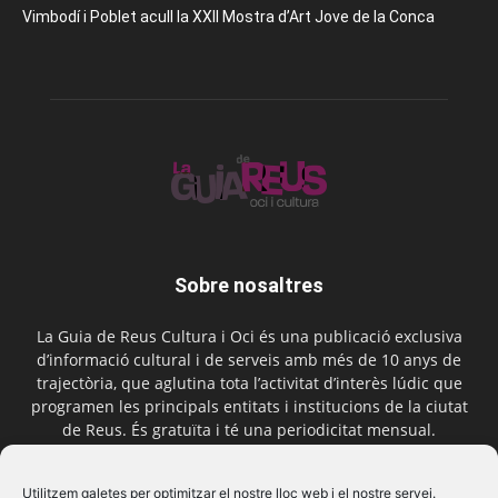
Vimbodí i Poblet acull la XXII Mostra d’Art Jove de la Conca
Sobre nosaltres
La Guia de Reus Cultura i Oci és una publicació exclusiva
d’informació cultural i de serveis amb més de 10 anys de
trajectòria, que aglutina tota l’activitat d’interès lúdic que
programen les principals entitats i institucions de la ciutat
de Reus. És gratuïta i té una periodicitat mensual.
Contactar-nos:
comercial@laguiadereus.com
Utilitzem galetes per optimitzar el nostre lloc web i el nostre servei.