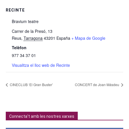
RECINTE
Bravium teatre
Carrer de la Presó, 13
Reus
,
Tarragona
43201
España
+ Mapa de Google
Telèfon
977 34 37 01
Visualitza el lloc web de Recinte
CINECLUB ‘El Gran Buster’
CONCERT de Joan Másdeu
Connecta't amb les nostres xarxes