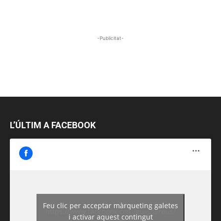
-Publicitat-
L’ÚLTIM A FACEBOOK
Feu clic per acceptar màrqueting galetes
https://www.facebook.com/guiadereus/
i activar aquest contingut