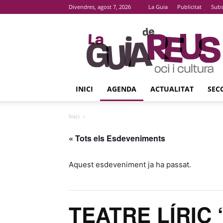
Divendres, agost 7, 2026
La Guia
Publicitat
Subs
La
Guia
De
Reus
INICI
AGENDA
ACTUALITAT
SEC
Inici
« Tots els Esdeveniments
Aquest esdeveniment ja ha passat.
TEATRE LÍRIC ‘