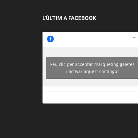
L’ÚLTIM A FACEBOOK
Feu clic per acceptar màrqueting galetes
https://www.facebook.com/guiadereus/
i activar aquest contingut