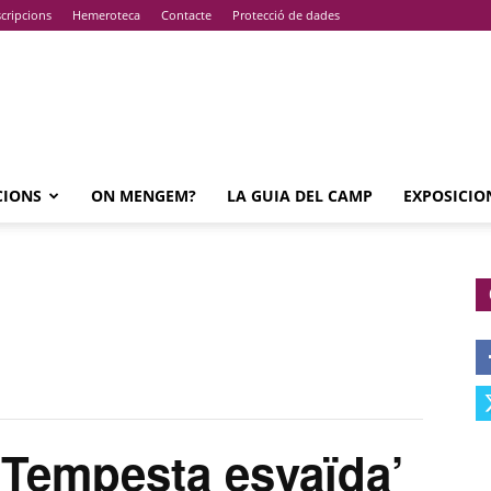
cripcions
Hemeroteca
Contacte
Protecció de dades
CIONS
ON MENGEM?
LA GUIA DEL CAMP
EXPOSICIO
Tempesta esvaïda’