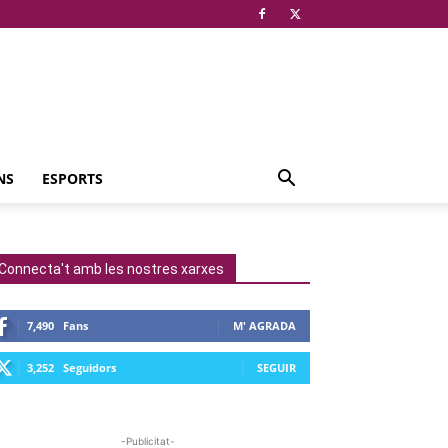
NS
ESPORTS
Connecta't amb les nostres xarxes
7,490
Fans
M' AGRADA
3,252
Seguidors
SEGUIR
-Publicitat-