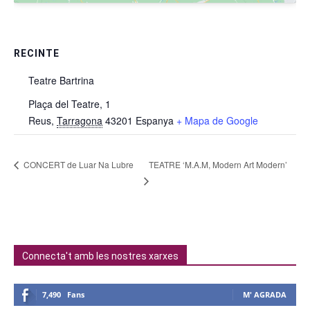
RECINTE
Teatre Bartrina
Plaça del Teatre, 1
Reus
,
Tarragona
43201
Espanya
+ Mapa de Google
TEATRE ‘M.A.M, Modern Art Modern’
CONCERT de Luar Na Lubre
Connecta't amb les nostres xarxes
7,490
Fans
M' AGRADA