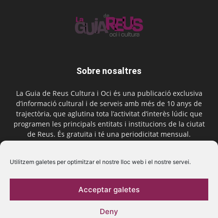
Sobre nosaltres
La Guia de Reus Cultura i Oci és una publicació exclusiva
d’informació cultural i de serveis amb més de 10 anys de
trajectòria, que aglutina tota l’activitat d’interès lúdic que
programen les principals entitats i institucions de la ciutat
de Reus. És gratuïta i té una periodicitat mensual.
Contactar-nos:
comercial@laguiadereus.com
Utilitzem galetes per optimitzar el nostre lloc web i el nostre servei.
Acceptar galetes
Segueix-nos
Deny