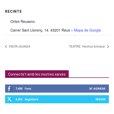
RECINTE
Orfeó Reusenc
Carrer Sant Llorenç, 14. 43201 Reus
+ Mapa de Google
VISITA GUIADA
TEATRE ‘Hechos furiosos’
Connecta't amb les nostres xarxes
7,490
Fans
M' AGRADA
3,252
Seguidors
SEGUIR