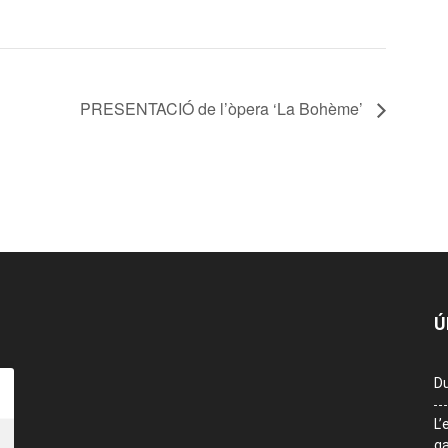
PRESENTACIÓ de l’òpera ‘La Bohème’
Ú
Du
L’
ga