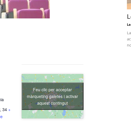
L
La
La
ac
no
Feu clic per acceptar
màrqueting galetes i activar
cia
aquest contingut
, 34
+
le