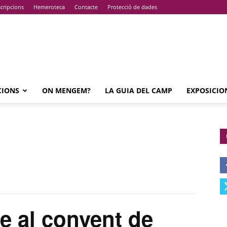
cripcions
Hemeroteca
Contacte
Protecció de dades
CIONS
ON MENGEM?
LA GUIA DEL CAMP
EXPOSICIO
e al convent de