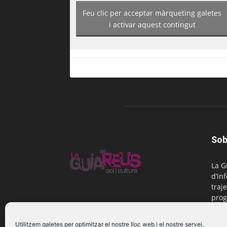
Feu clic per acceptar màrqueting galetes
https://www.facebook.com/guiadereus/
i activar aquest contingut
Sob
La G
d’in
traje
prog
Reus
Utilitzem galetes per optimitzar el nostre lloc web i el nostre servei.