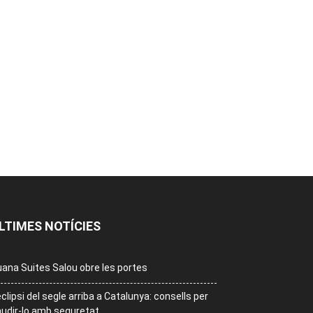
LTIMES NOTÍCIES
ana Suites Salou obre les portes
eclipsi del segle arriba a Catalunya: consells per
udir-lo amb seguretat