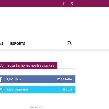
NS
ESPORTS
Connecta't amb les nostres xarxes
7,490
Fans
M' AGRADA
3,252
Seguidors
SEGUIR
-Publicitat-