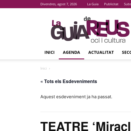
Divendres, agost 7, 2026
La Guia
Publicitat
Subs
La
Guia
De
Reus
INICI
AGENDA
ACTUALITAT
SEC
Inici
« Tots els Esdeveniments
Aquest esdeveniment ja ha passat.
TEATRE ‘Miracl