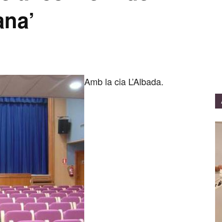
ana’
Amb la cia L’Albada.