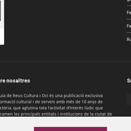
Fe
Fe
Ru
re nosaltres
S
uia de Reus Cultura i Oci és una publicació exclusiva
formació cultural i de serveis amb més de 10 anys de
ctòria, que aglutina tota l’activitat d’interès lúdic que
ramen les principals entitats i institucions de la ciutat de
. És gratuïta i té una periodicitat mensual.