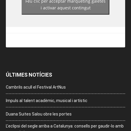
Feu clic per acceptar màrqueting galetes
https://www.facebook.com/guiadereus/
i activar aquest contingut
ÚLTIMES NOTÍCIES
Cambrils acull el Festival ArtNus
Impuls al talent acadèmic, musical i artístic
Duana Suites Salou obre les portes
L’eclipsi del segle arriba a Catalunya: consells per gaudir-lo amb