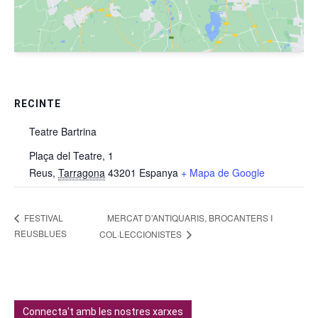
RECINTE
Teatre Bartrina
Plaça del Teatre, 1
Reus
,
Tarragona
43201
Espanya
+ Mapa de Google
MERCAT D’ANTIQUARIS, BROCANTERS I
FESTIVAL
REUSBLUES
COL·LECCIONISTES
Connecta't amb les nostres xarxes