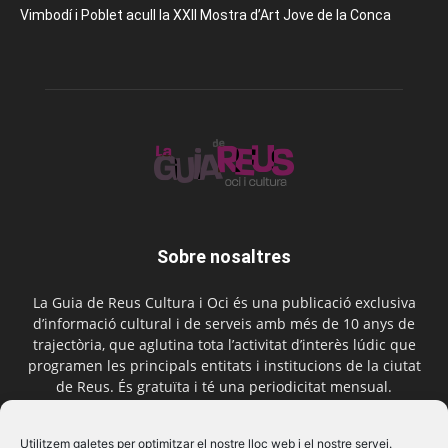
Vimbodí i Poblet acull la XXII Mostra d’Art Jove de la Conca
Sobre nosaltres
La Guia de Reus Cultura i Oci és una publicació exclusiva
d’informació cultural i de serveis amb més de 10 anys de
trajectòria, que aglutina tota l’activitat d’interès lúdic que
programen les principals entitats i institucions de la ciutat
de Reus. És gratuïta i té una periodicitat mensual.
Contactar-nos:
comercial@laguiadereus.com
Utilitzem galetes per optimitzar el nostre lloc web i el nostre servei.