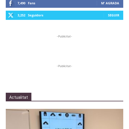
7,490
Fans
M' AGRADA
3,252
Seguidors
SEGUIR
-Publicitat-
-Publicitat-
Actualitat