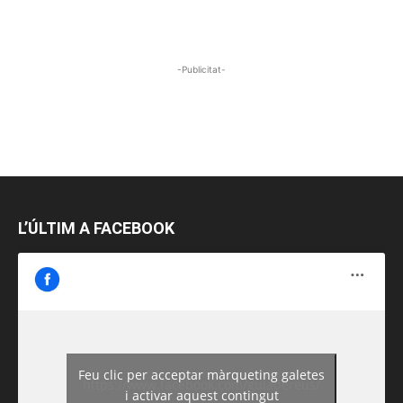
-Publicitat-
L’ÚLTIM A FACEBOOK
Feu clic per acceptar màrqueting galetes
https://www.facebook.com/guiadereus/
i activar aquest contingut