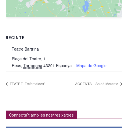
RECINTE
Teatre Bartrina
Plaça del Teatre, 1
Reus
,
Tarragona
43201
Espanya
+ Mapa de Google
TEATRE ‘Emfamaldos’
ACCENTS – Soleá Morante
Connecta't amb les nostres xarxes