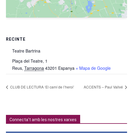
RECINTE
Teatre Bartrina
Plaça del Teatre, 1
Reus
,
Tarragona
43201
Espanya
+ Mapa de Google
CLUB DE LECTURA ‘El camí de l’heroi’
ACCENTS – Paul Vallvé
Connecta't amb les nostres xarxes