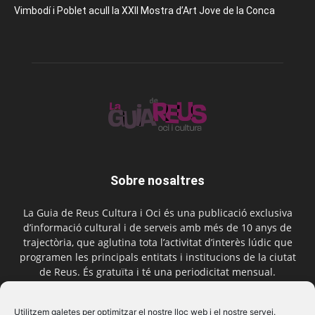
Vimbodí i Poblet acull la XXII Mostra d’Art Jove de la Conca
Sobre nosaltres
La Guia de Reus Cultura i Oci és una publicació exclusiva
d’informació cultural i de serveis amb més de 10 anys de
trajectòria, que aglutina tota l’activitat d’interès lúdic que
programen les principals entitats i institucions de la ciutat
de Reus. És gratuïta i té una periodicitat mensual.
Contactar-nos:
comercial@laguiadereus.com
Utilitzem galetes per optimitzar el nostre lloc web i el nostre servei.