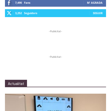
7,490
Fans
M' AGRADA
3,252
Seguidors
SEGUIR
-Publicitat-
-Publicitat-
Actualitat