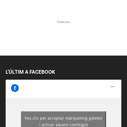
-Publicitat-
L’ÚLTIM A FACEBOOK
Feu clic per acceptar màrqueting galetes
https://www.facebook.com/guiadereus/
i activar aquest contingut