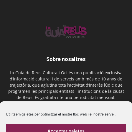
Sobre nosaltres
La Guia de Reus Cultura i Oci és una publicació exclusiva
d’informació cultural i de serveis amb més de 10 anys de
trajectòria, que aglutina tota l’activitat d’interès lúdic que
programen les principals entitats i institucions de la ciutat
de Reus. És gratuïta i té una periodicitat mensual.
Contactar-nos:
comercial@laguiadereus.com
Utilitzem galetes per optimitzar el nostre lloc web i el nostre servei.
Acceptar galetes
Segueix-nos