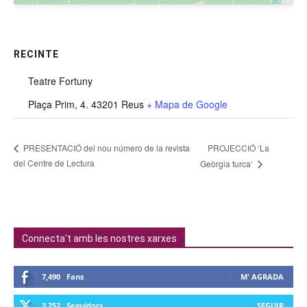
RECINTE
Teatre Fortuny
Plaça Prim, 4. 43201 Reus
+ Mapa de Google
PROJECCIÓ ‘La
PRESENTACIÓ del nou número de la revista
del Centre de Lectura
Geòrgia turca’
Connecta't amb les nostres xarxes
7,490
Fans
M' AGRADA
3,252
Seguidors
SEGUIR