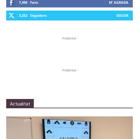
7,490
Fans
M' AGRADA
3,252
Seguidors
SEGUIR
-Publicitat-
-Publicitat-
Actualitat