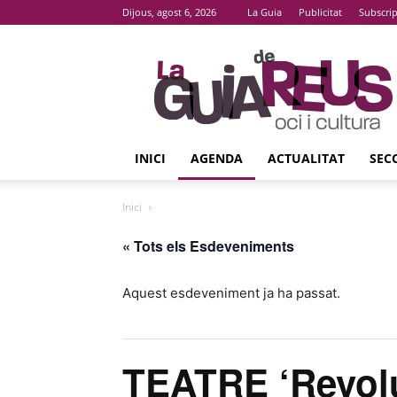
Dijous, agost 6, 2026
La Guia
Publicitat
Subscri
La
Guia
De
Reus
INICI
AGENDA
ACTUALITAT
SEC
Inici
« Tots els Esdeveniments
Aquest esdeveniment ja ha passat.
TEATRE ‘Revol