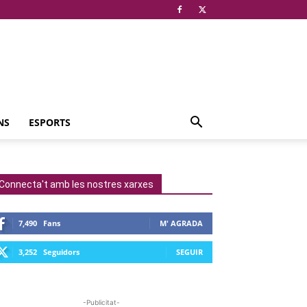
NS
ESPORTS
Connecta't amb les nostres xarxes
7,490
Fans
M' AGRADA
3,252
Seguidors
SEGUIR
-Publicitat-