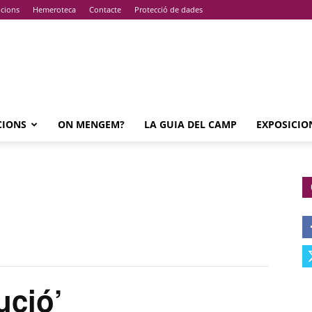
pcions
Hemeroteca
Contacte
Protecció de dades
CIONS
ON MENGEM?
LA GUIA DEL CAMP
EXPOSICIO
ució’