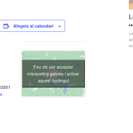
L
La
Afegeix al calendari
La
ac
no
Feu clic per acceptar
màrqueting galetes i activar
aquest contingut
 43201
de