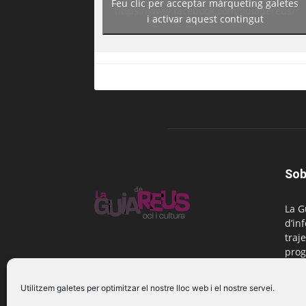
Feu clic per acceptar màrqueting galetes
https://www.facebook.com/guiadereus/
i activar aquest contingut
Sob
La G
d’in
traje
prog
Reus
Utilitzem galetes per optimitzar el nostre lloc web i el nostre servei.
Cont