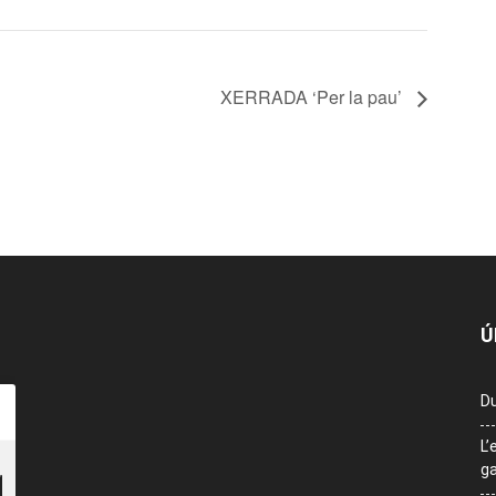
XERRADA ‘Per la pau’
Ú
Du
L’
ga