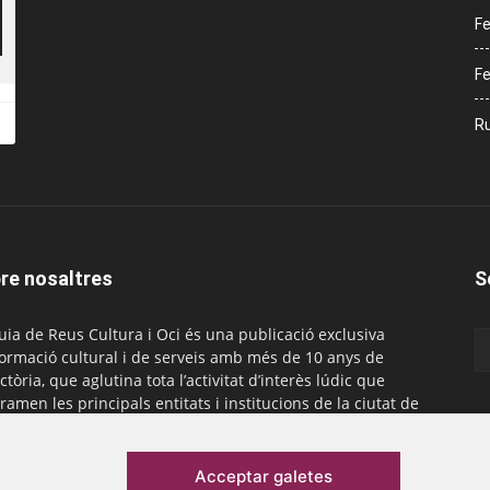
Fe
Fe
Ru
re nosaltres
S
uia de Reus Cultura i Oci és una publicació exclusiva
formació cultural i de serveis amb més de 10 anys de
ctòria, que aglutina tota l’activitat d’interès lúdic que
ramen les principals entitats i institucions de la ciutat de
. És gratuïta i té una periodicitat mensual.
actar-nos:
comercial@laguiadereus.com
Acceptar galetes