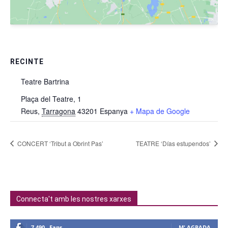
RECINTE
Teatre Bartrina
Plaça del Teatre, 1
Reus
,
Tarragona
43201
Espanya
+ Mapa de Google
CONCERT ‘Tribut a Obrint Pas’
TEATRE ‘Días estupendos’
Connecta't amb les nostres xarxes
7,490
Fans
M' AGRADA