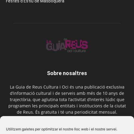
Festes d’Estiu de Masboquera
Sobre nosaltres
La Guia de Reus Cultura i Oci és una publicació exclusiva
d’informació cultural i de serveis amb més de 10 anys de
trajectòria, que aglutina tota l’activitat d’interès lúdic que
programen les principals entitats i institucions de la ciutat
de Reus. És gratuïta i té una periodicitat mensual.
Contactar-nos:
comercial@laguiadereus.com
Utilitzem galetes per optimitzar el nostre lloc web i el nostre servei.