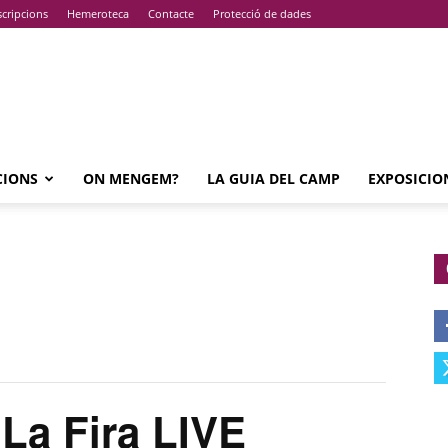
cripcions
Hemeroteca
Contacte
Protecció de dades
CIONS
ON MENGEM?
LA GUIA DEL CAMP
EXPOSICIO
La Fira LIVE