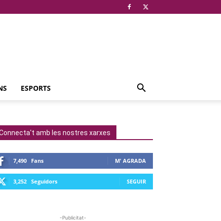
NS
ESPORTS
Connecta't amb les nostres xarxes
7,490
Fans
M' AGRADA
3,252
Seguidors
SEGUIR
-Publicitat-