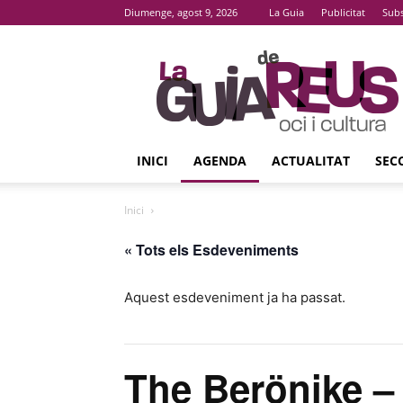
Diumenge, agost 9, 2026
La Guia
Publicitat
Subs
La
Guia
De
Reus
INICI
AGENDA
ACTUALITAT
SEC
Inici
« Tots els Esdeveniments
Aquest esdeveniment ja ha passat.
The Berönike – 