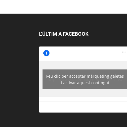
L’ÚLTIM A FACEBOOK
Feu clic per acceptar màrqueting galetes
https://www.facebook.com/guiadereus/
i activar aquest contingut