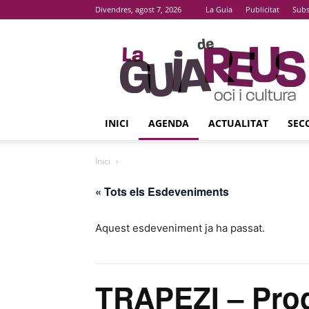
Divendres, agost 7, 2026
La Guia
Publicitat
Subs
La
Guia
De
Reus
INICI
AGENDA
ACTUALITAT
SEC
Inici
« Tots els Esdeveniments
Aquest esdeveniment ja ha passat.
TRAPEZI – Prog