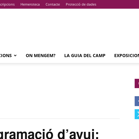
cripcions
Hemeroteca
Contacte
Protecció de dades
CIONS
ON MENGEM?
LA GUIA DEL CAMP
EXPOSICIO
ramació d’avui: