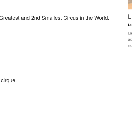
L
 Greatest and 2nd Smallest Circus in the World.
La
La
ac
no
cirque.