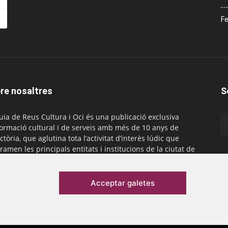
Fe
re nosaltres
S
uia de Reus Cultura i Oci és una publicació exclusiva
formació cultural i de serveis amb més de 10 anys de
ctòria, que aglutina tota l’activitat d’interès lúdic que
ramen les principals entitats i institucions de la ciutat de
. És gratuïta i té una periodicitat mensual.
actar-nos:
comercial@laguiadereus.com
Acceptar galetes