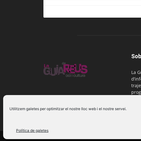
Sob
La G
d’in
traje
prog
Reus
Utilitzem galetes per optimitzar el nostre lloc web i el nostre servei.
Cont
Política de galetes
© 2016 La Guia de Reus | Creada per Be Marketing