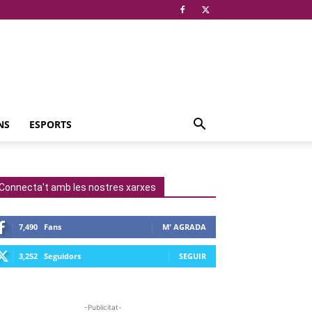
NS
ESPORTS
Connecta't amb les nostres xarxes
7,490
Fans
M' AGRADA
3,252
Seguidors
SEGUIR
-Publicitat-