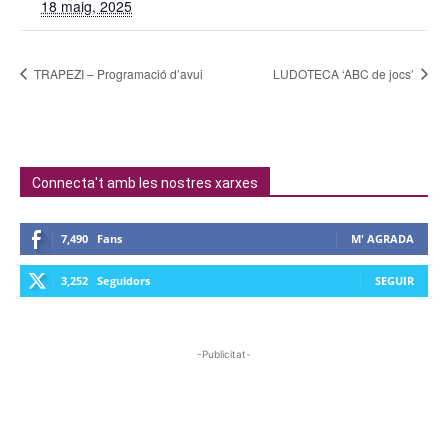
18 maig, 2025
TRAPEZI – Programació d’avui
LUDOTECA ‘ABC de jocs’
Connecta't amb les nostres xarxes
7,490
Fans
M' AGRADA
3,252
Seguidors
SEGUIR
-Publicitat-