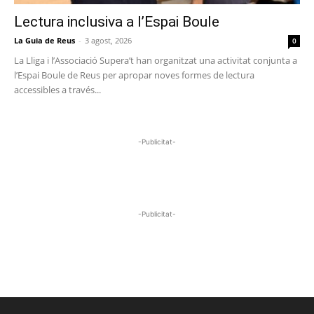
Lectura inclusiva a l’Espai Boule
La Guia de Reus
-
3 agost, 2026
0
La Lliga i l’Associació Supera’t han organitzat una activitat conjunta a
l’Espai Boule de Reus per apropar noves formes de lectura
accessibles a través...
-Publicitat-
-Publicitat-