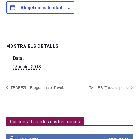
Afegeix al calendari
MOSTRA ELS DETALLS
Data:
13 maig, 2018
TRAPEZI – Programació d’avui:
TALLER ‘Tasses i plats’
Connecta't amb les nostres xarxes
7,490
Fans
M' AGRADA