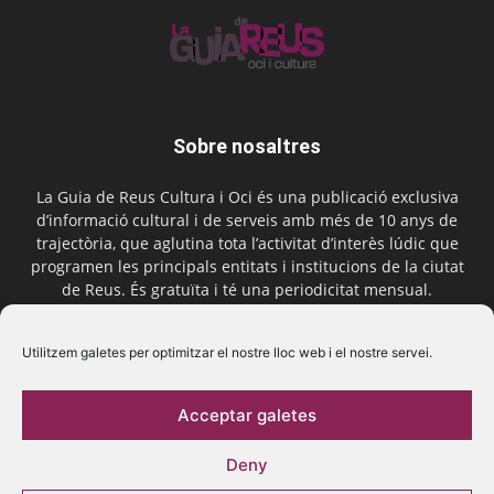
Sobre nosaltres
La Guia de Reus Cultura i Oci és una publicació exclusiva
d’informació cultural i de serveis amb més de 10 anys de
trajectòria, que aglutina tota l’activitat d’interès lúdic que
programen les principals entitats i institucions de la ciutat
de Reus. És gratuïta i té una periodicitat mensual.
Contactar-nos:
comercial@laguiadereus.com
Utilitzem galetes per optimitzar el nostre lloc web i el nostre servei.
Acceptar galetes
Segueix-nos
Deny