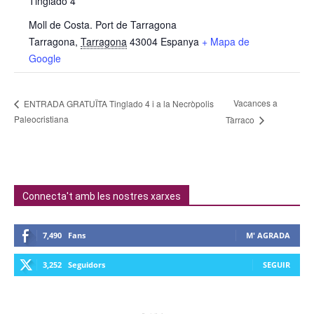
Tinglado 4
Moll de Costa. Port de Tarragona
Tarragona
,
Tarragona
43004
Espanya
+ Mapa de
Google
Vacances a
ENTRADA GRATUÏTA Tinglado 4 i a la Necròpolis
Paleocristiana
Tàrraco
Connecta't amb les nostres xarxes
7,490
Fans
M' AGRADA
3,252
Seguidors
SEGUIR