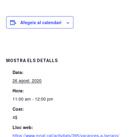
Afegeix al calendari
MOSTRA ELS DETALLS
Data:
26 agost, 2020
Hora:
11:00 am - 12:00 pm
Cost:
4$
Lloc web:
https://www.mnat.cat/activitats/395/vacances-a-tarraco/