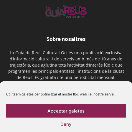
Sobre nosaltres
La Guia de Reus Cultura i Oci és una publicació exclusiva
d’informació cultural i de serveis amb més de 10 anys de
trajectòria, que aglutina tota l’activitat d’interès lúdic que
programen les principals entitats i institucions de la ciutat
de Reus. És gratuïta i té una periodicitat mensual.
Contactar-nos:
comercial@laguiadereus.com
Utilitzem galetes per optimitzar el nostre lloc web i el nostre servei.
Acceptar galetes
Segueix-nos
Deny