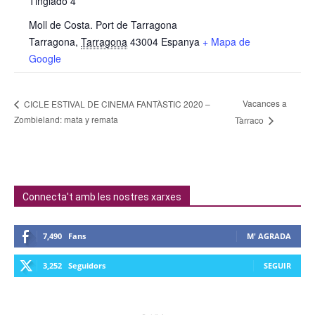
Tinglado 4
Moll de Costa. Port de Tarragona
Tarragona
,
Tarragona
43004
Espanya
+ Mapa de
Google
Vacances a
CICLE ESTIVAL DE CINEMA FANTÀSTIC 2020 –
Zombieland: mata y remata
Tàrraco
Connecta't amb les nostres xarxes
7,490
Fans
M' AGRADA
3,252
Seguidors
SEGUIR