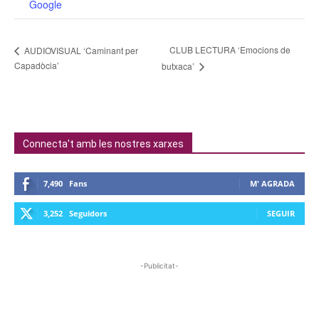
Google
CLUB LECTURA ‘Emocions de
AUDIOVISUAL ‘Caminant per
Capadòcia’
butxaca’
Connecta't amb les nostres xarxes
7,490
Fans
M' AGRADA
3,252
Seguidors
SEGUIR
-Publicitat-