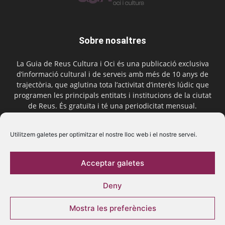
Sobre nosaltres
La Guia de Reus Cultura i Oci és una publicació exclusiva
d’informació cultural i de serveis amb més de 10 anys de
trajectòria, que aglutina tota l’activitat d’interès lúdic que
programen les principals entitats i institucions de la ciutat
de Reus. És gratuïta i té una periodicitat mensual.
Contactar-nos:
comercial@laguiadereus.com
Utilitzem galetes per optimitzar el nostre lloc web i el nostre servei.
Acceptar galetes
Segueix-nos
Deny
Mostra les preferències