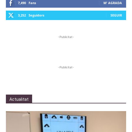
7,490
Fans
M' AGRADA
3,252
Seguidors
SEGUIR
-Publicitat-
-Publicitat-
Actualitat