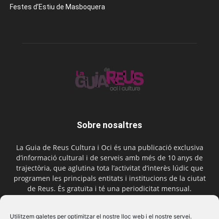
Festes d’Estiu de Masboquera
Sobre nosaltres
La Guia de Reus Cultura i Oci és una publicació exclusiva
d’informació cultural i de serveis amb més de 10 anys de
trajectòria, que aglutina tota l’activitat d’interès lúdic que
programen les principals entitats i institucions de la ciutat
de Reus. És gratuïta i té una periodicitat mensual.
Contactar-nos:
comercial@laguiadereus.com
Utilitzem galetes per optimitzar el nostre lloc web i el nostre servei.