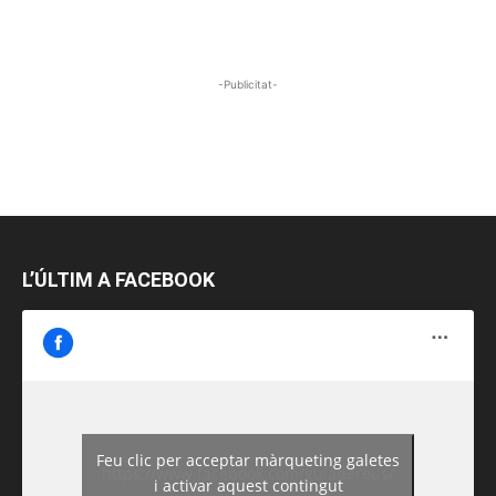
-Publicitat-
L’ÚLTIM A FACEBOOK
Feu clic per acceptar màrqueting galetes
https://www.facebook.com/guiadereus/
i activar aquest contingut