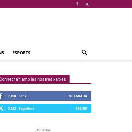
NS
ESPORTS
Connecta't amb les nostres xarxes
7,490
Fans
M' AGRADA
3,252
Seguidors
SEGUIR
-Publicitat-