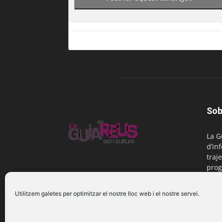
Sob
La G
d’in
traje
prog
Reus
Utilitzem galetes per optimitzar el nostre lloc web i el nostre servei.
Cont