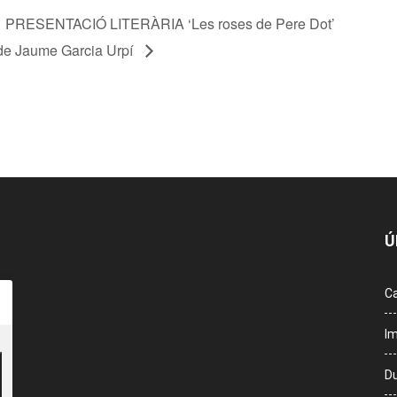
PRESENTACIÓ LITERÀRIA ‘Les roses de Pere Dot’
de Jaume Garcia Urpí
Ú
Ca
Im
Du