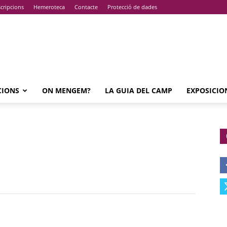
cripcions
Hemeroteca
Contacte
Protecció de dades
CIONS
ON MENGEM?
LA GUIA DEL CAMP
EXPOSICIO