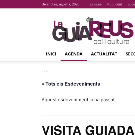
Divendres, agost 7, 2026
La Guia
Publicitat
Subs
La
Guia
De
Reus
INICI
AGENDA
ACTUALITAT
SEC
Inici
« Tots els Esdeveniments
Aquest esdeveniment ja ha passat.
VISITA GUIADA