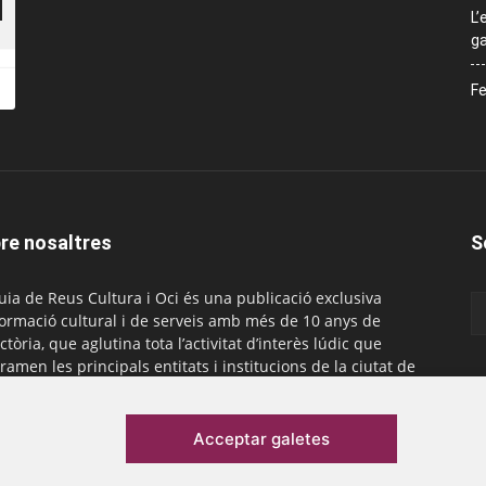
L’
ga
Fe
re nosaltres
S
uia de Reus Cultura i Oci és una publicació exclusiva
formació cultural i de serveis amb més de 10 anys de
ctòria, que aglutina tota l’activitat d’interès lúdic que
ramen les principals entitats i institucions de la ciutat de
. És gratuïta i té una periodicitat mensual.
actar-nos:
comercial@laguiadereus.com
Acceptar galetes