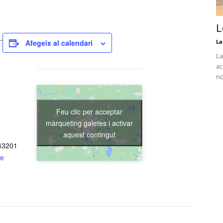
L
.
Afegeix al calendari
La
La
ac
no
Feu clic per acceptar
màrqueting galetes i activar
aquest contingut
 43201
de