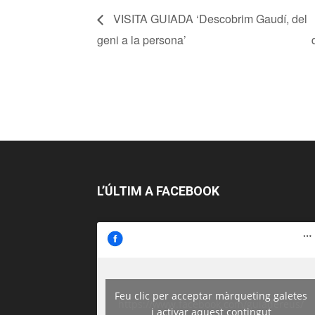
VISITA GUIADA ‘Descobrim Gaudí, del
geni a la persona’
L’ÚLTIM A FACEBOOK
Feu clic per acceptar màrqueting galetes
https://www.facebook.com/guiadereus/
i activar aquest contingut