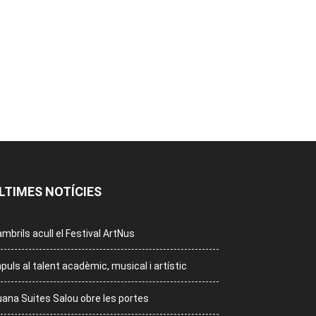
LTIMES NOTÍCIES
mbrils acull el Festival ArtNus
puls al talent acadèmic, musical i artístic
ana Suites Salou obre les portes