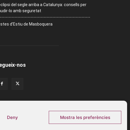
eclipsi del segle arriba a Catalunya: consells per
udir-lo amb seguretat
stes d’Estiu de Masboquera
egueix-nos
Deny
Mostra les preferències