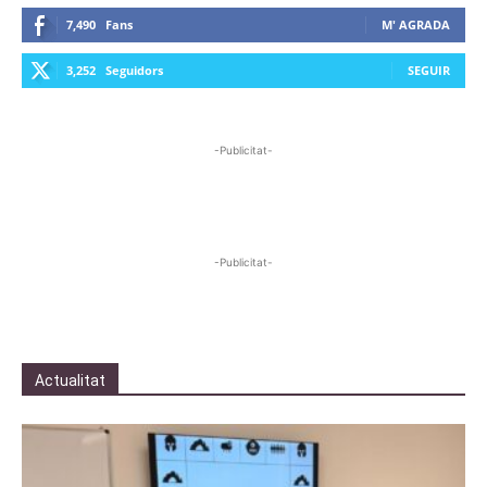
7,490
Fans
M' AGRADA
3,252
Seguidors
SEGUIR
-Publicitat-
-Publicitat-
Actualitat