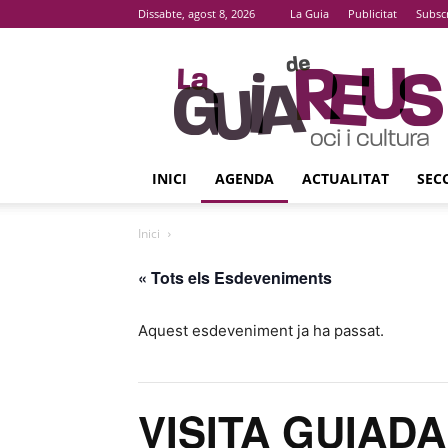
Dissabte, agost 8, 2026
La Guia
Publicitat
Subsc
La
Guia
De
Reus
INICI
AGENDA
ACTUALITAT
SEC
Inici
« Tots els Esdeveniments
Aquest esdeveniment ja ha passat.
VISITA GUIADA 