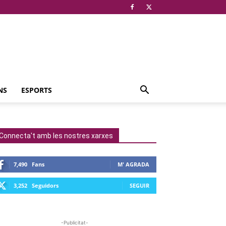
NS
ESPORTS
Connecta't amb les nostres xarxes
7,490
Fans
M' AGRADA
3,252
Seguidors
SEGUIR
-Publicitat-