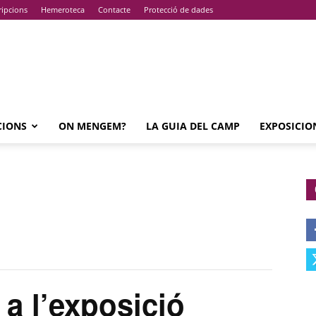
ripcions
Hemeroteca
Contacte
Protecció de dades
CIONS
ON MENGEM?
LA GUIA DEL CAMP
EXPOSICIO
a l’exposició