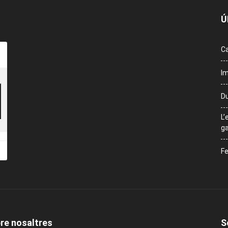
Ú
Ca
Im
Du
L’
ga
Fe
re nosaltres
S