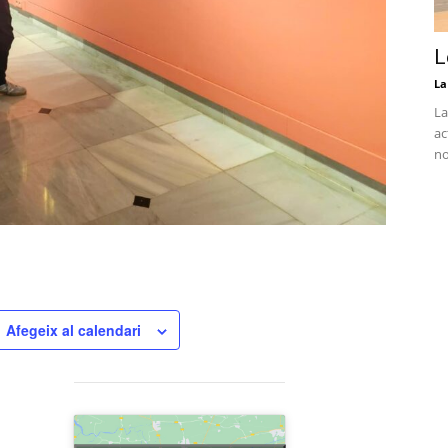
L
La
La
ac
no
Afegeix al calendari