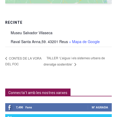
RECINTE
Museu Salvador Vilaseca
Raval Santa Anna,59. 43201 Reus
+ Mapa de Google
TALLER ‘L’aigua i els sistemes urbans de
CONTES DE LA VORA
DEL FOC
drenatge sostenible’
Connecta't amb les nostres xarxes
7,490
Fans
M' AGRADA