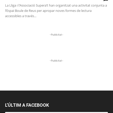
La Lliga i l’Associació Supera’t han organitzat una activitat conjunta a
l’Espai Boule de Reus per apropar noves formes de lectura
accessibles a través...
-Publicitat-
-Publicitat-
L’ÚLTIM A FACEBOOK