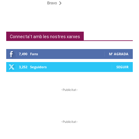
Bravo
Connecta't amb les nostres xarxes
7,490
Fans
M' AGRADA
3,252
Seguidors
SEGUIR
-Publicitat-
-Publicitat-