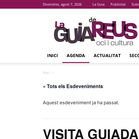
Divendres, agost 7, 2026
La Guia
Publicitat
Subs
La
Guia
De
Reus
INICI
AGENDA
ACTUALITAT
SEC
Inici
« Tots els Esdeveniments
Aquest esdeveniment ja ha passat.
VISITA GUIADA a