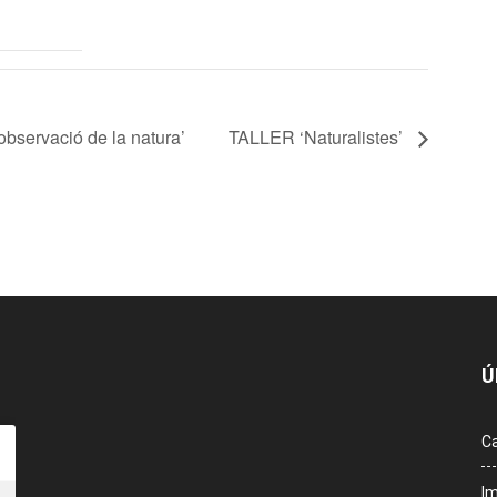
observació de la natura’
TALLER ‘Naturalistes’
Ú
Ca
Im