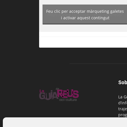
Feu clic per acceptar màrqueting galetes
https://www.facebook.com/guiadereus/
i activar aquest contingut
Sob
La G
d’in
traje
prog
Reus