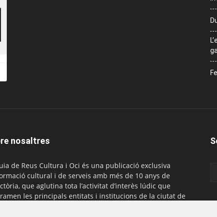
Du
L’
ga
Fe
re nosaltres
S
uia de Reus Cultura i Oci és una publicació exclusiva
formació cultural i de serveis amb més de 10 anys de
ctòria, que aglutina tota l’activitat d’interès lúdic que
ramen les principals entitats i institucions de la ciutat de
. És gratuïta i té una periodicitat mensual.