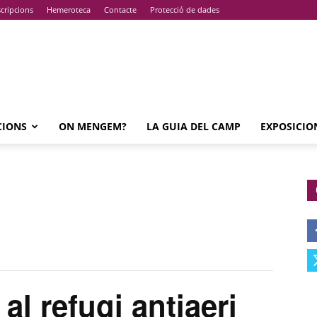
cripcions
Hemeroteca
Contacte
Protecció de dades
CIONS
ON MENGEM?
LA GUIA DEL CAMP
EXPOSICIO
l refugi antiaeri