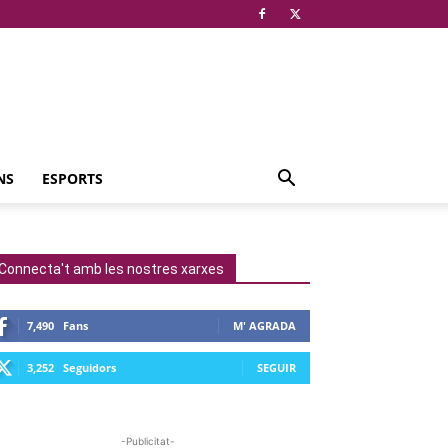
NS
ESPORTS
Connecta't amb les nostres xarxes
7,490
Fans
M' AGRADA
3,252
Seguidors
SEGUIR
-Publicitat-