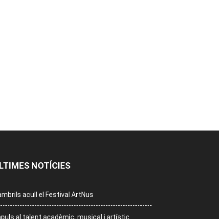
LTIMES NOTÍCIES
mbrils acull el Festival ArtNus
puls al talent acadèmic, musical i artístic