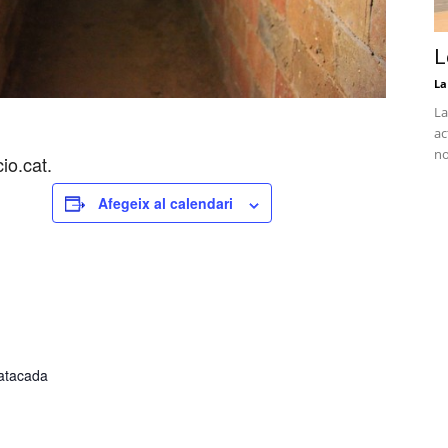
L
La
La
ac
no
io.cat.
Afegeix al calendari
Patacada