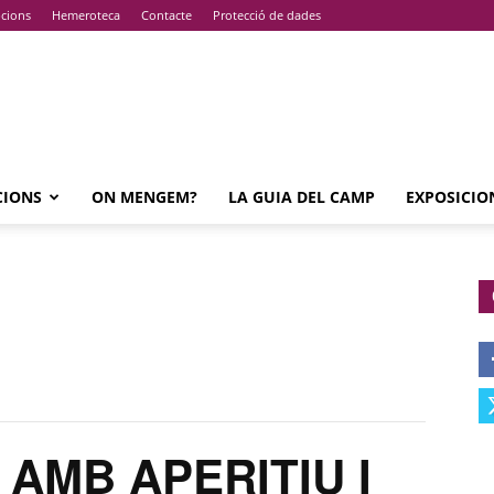
pcions
Hemeroteca
Contacte
Protecció de dades
CIONS
ON MENGEM?
LA GUIA DEL CAMP
EXPOSICIO
 AMB APERITIU I