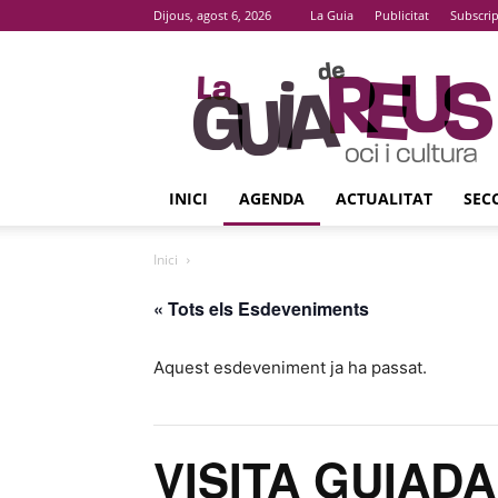
Dijous, agost 6, 2026
La Guia
Publicitat
Subscri
La
Guia
De
Reus
INICI
AGENDA
ACTUALITAT
SEC
Inici
« Tots els Esdeveniments
Aquest esdeveniment ja ha passat.
VISITA GUIADA