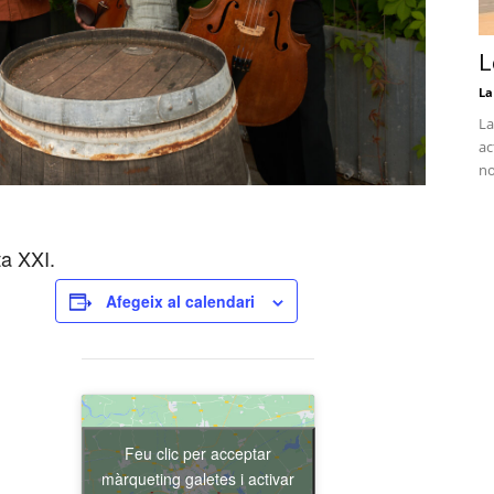
L
La
La
ac
no
a XXI.
Afegeix al calendari
Feu clic per acceptar
màrqueting galetes i activar