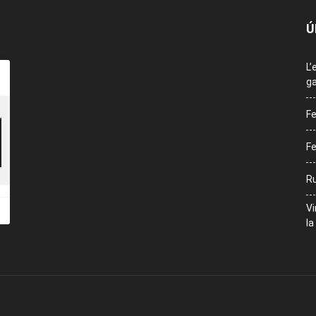
Ú
L’
ga
Fe
Fe
Ru
Vi
la