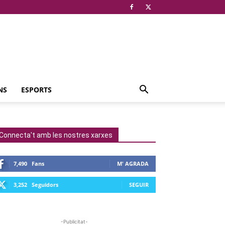
NS
ESPORTS
Connecta't amb les nostres xarxes
7,490
Fans
M' AGRADA
3,252
Seguidors
SEGUIR
-Publicitat-