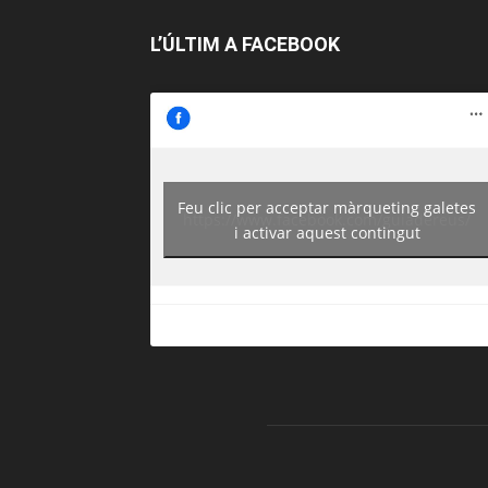
L’ÚLTIM A FACEBOOK
Feu clic per acceptar màrqueting galetes
https://www.facebook.com/guiadereus/
i activar aquest contingut