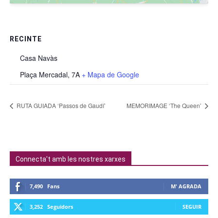
RECINTE
Casa Navàs
Plaça Mercadal, 7A
+ Mapa de Google
RUTA GUIADA ‘Passos de Gaudí’
MEMORIMAGE ‘The Queen’
Connecta't amb les nostres xarxes
7,490
Fans
M' AGRADA
3,252
Seguidors
SEGUIR