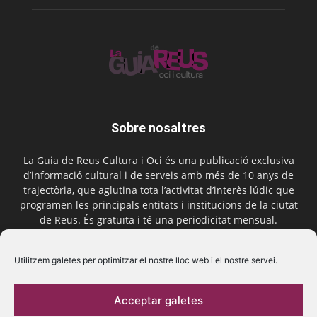
Sobre nosaltres
La Guia de Reus Cultura i Oci és una publicació exclusiva
d’informació cultural i de serveis amb més de 10 anys de
trajectòria, que aglutina tota l’activitat d’interès lúdic que
programen les principals entitats i institucions de la ciutat
de Reus. És gratuïta i té una periodicitat mensual.
Contactar-nos:
comercial@laguiadereus.com
Utilitzem galetes per optimitzar el nostre lloc web i el nostre servei.
Acceptar galetes
Segueix-nos