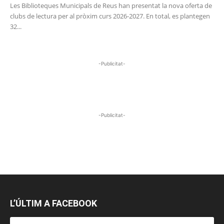
Les Biblioteques Municipals de Reus han presentat la nova oferta de
clubs de lectura per al pròxim curs 2026-2027. En total, es plantegen
32...
-Publicitat-
-Publicitat-
L’ÚLTIM A FACEBOOK