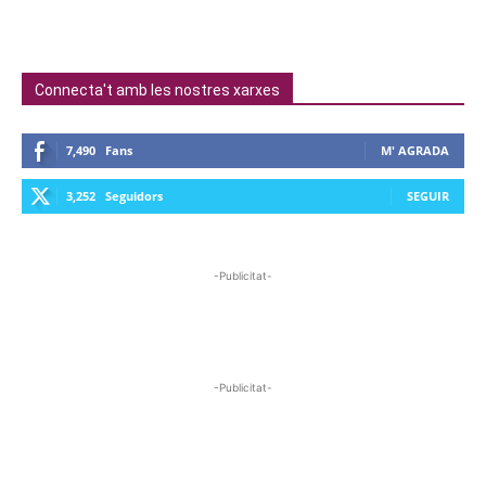
Connecta't amb les nostres xarxes
7,490
Fans
M' AGRADA
3,252
Seguidors
SEGUIR
-Publicitat-
-Publicitat-