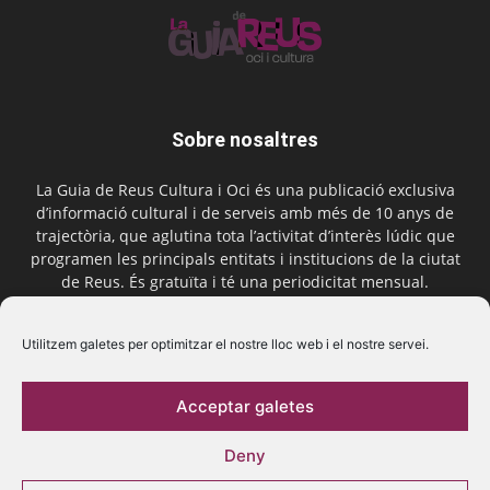
Sobre nosaltres
La Guia de Reus Cultura i Oci és una publicació exclusiva
d’informació cultural i de serveis amb més de 10 anys de
trajectòria, que aglutina tota l’activitat d’interès lúdic que
programen les principals entitats i institucions de la ciutat
de Reus. És gratuïta i té una periodicitat mensual.
Contactar-nos:
comercial@laguiadereus.com
Utilitzem galetes per optimitzar el nostre lloc web i el nostre servei.
Acceptar galetes
Segueix-nos
Deny