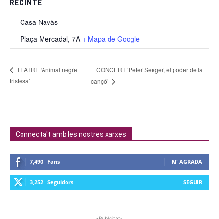
RECINTE
Casa Navàs
Plaça Mercadal, 7A
+ Mapa de Google
CONCERT ‘Peter Seeger, el poder de la
TEATRE ‘Animal negre
tristesa’
cançó’
Connecta't amb les nostres xarxes
7,490
Fans
M' AGRADA
3,252
Seguidors
SEGUIR
-Publicitat-