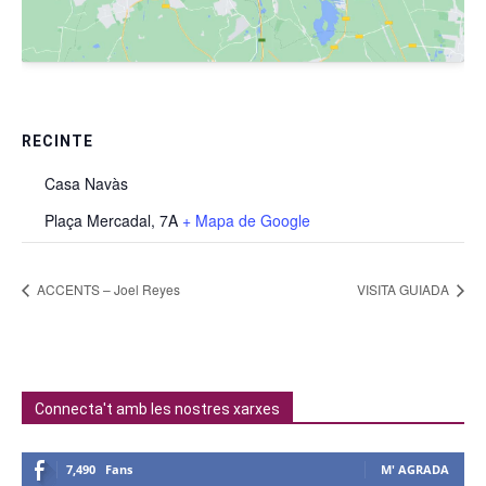
RECINTE
Casa Navàs
Plaça Mercadal, 7A
+ Mapa de Google
ACCENTS – Joel Reyes
VISITA GUIADA
Connecta't amb les nostres xarxes
7,490
Fans
M' AGRADA