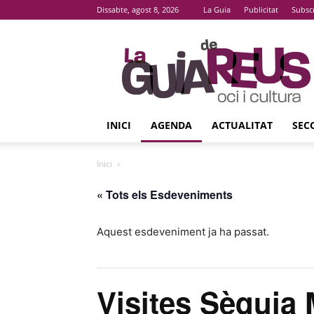
Dissabte, agost 8, 2026
La Guia
Publicitat
Subsc
La
Guia
De
Reus
INICI
AGENDA
ACTUALITAT
SEC
Inici
« Tots els Esdeveniments
Aquest esdeveniment ja ha passat.
Visites Sèquia 