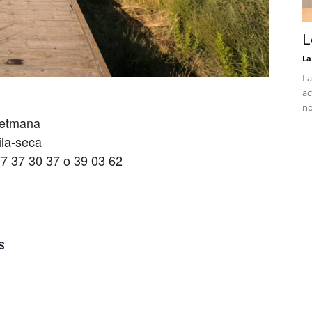
L
La
La
ac
no
 setmana
ila-seca
77 37 30 37 o 39 03 62
S