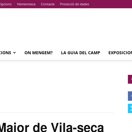
ripcions
Hemeroteca
Contacte
Protecció de dades
CIONS
ON MENGEM?
LA GUIA DEL CAMP
EXPOSICIO
Major de Vila-seca