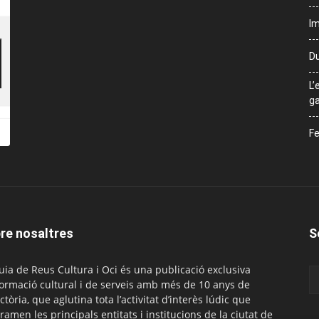
Im
Du
L’
ga
Fe
re nosaltres
S
uia de Reus Cultura i Oci és una publicació exclusiva
formació cultural i de serveis amb més de 10 anys de
ctòria, que aglutina tota l’activitat d’interès lúdic que
ramen les principals entitats i institucions de la ciutat de