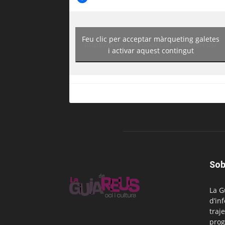
Feu clic per acceptar màrqueting galetes
https://www.facebook.com/guiadereus/
i activar aquest contingut
Sob
La G
d’in
traje
prog