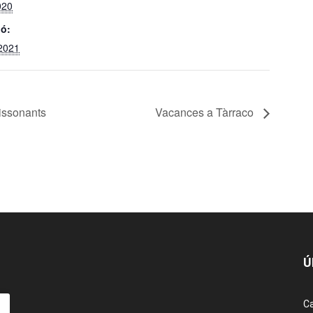
020
ió:
 2021
dissonants
Vacances a Tàrraco
Ú
Ca