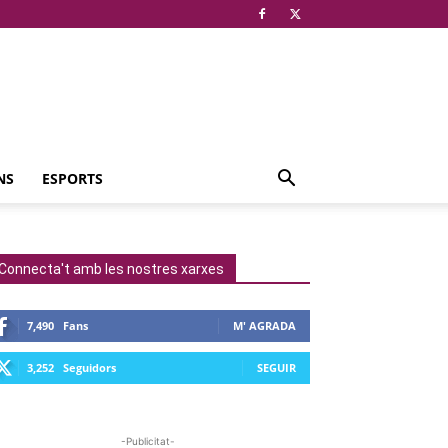
NS
ESPORTS
Connecta't amb les nostres xarxes
7,490
Fans
M' AGRADA
3,252
Seguidors
SEGUIR
-Publicitat-