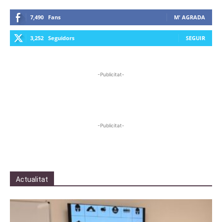
7,490
Fans
M' AGRADA
3,252
Seguidors
SEGUIR
-Publicitat-
-Publicitat-
Actualitat