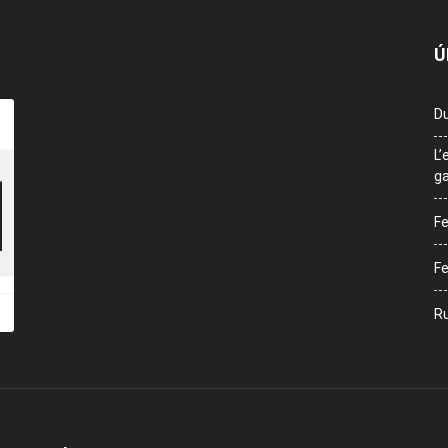
Ú
Du
L’
ga
Fe
Fe
Ru