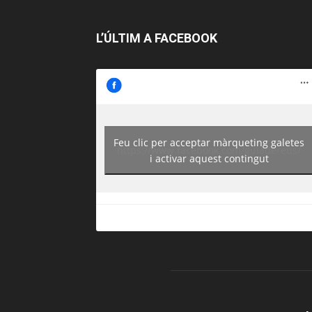
L’ÚLTIM A FACEBOOK
Feu clic per acceptar màrqueting galetes
https://www.facebook.com/guiadereus/
i activar aquest contingut