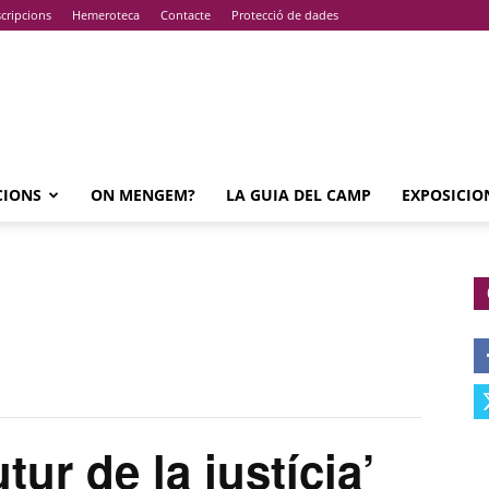
cripcions
Hemeroteca
Contacte
Protecció de dades
CIONS
ON MENGEM?
LA GUIA DEL CAMP
EXPOSICIO
ur de la justícia’