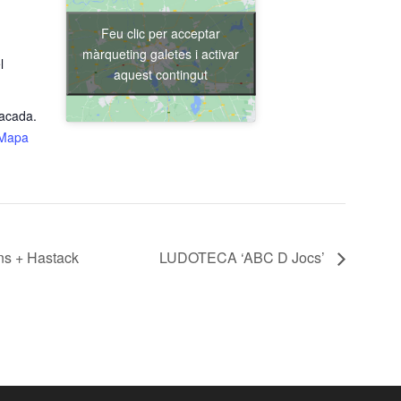
Feu clic per acceptar
màrqueting galetes i activar
l
aquest contingut
tacada.
Mapa
ns + Hastack
LUDOTECA ‘ABC D Jocs’