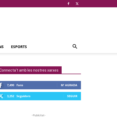
NS
ESPORTS
Connecta't amb les nostres xarxes
7,490
Fans
M' AGRADA
3,252
Seguidors
SEGUIR
-Publicitat-