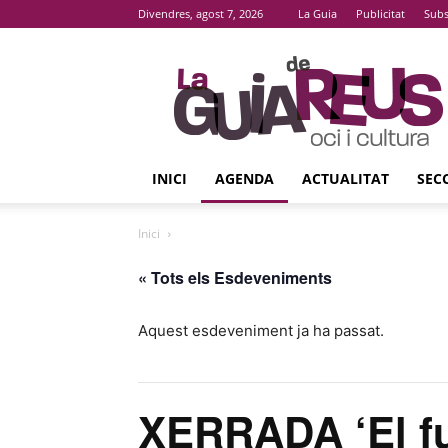
Divendres, agost 7, 2026
La Guia
Publicitat
Subs
La
Guia
De
Reus
INICI
AGENDA
ACTUALITAT
SEC
Inici
« Tots els Esdeveniments
Aquest esdeveniment ja ha passat.
XERRADA ‘El fut