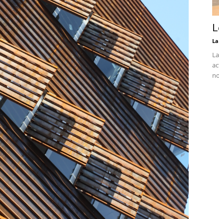
L
La
La
ac
no