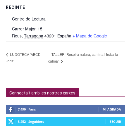
RECINTE
Centre de Lectura
Carrer Major, 15
Reus
,
Tarragona
43201
España
+ Mapa de Google
TALLER ‘Respira natura, camina i troba la
LUDOTECA ‘ABCD
Jocs’
calma’
Connecta't amb les nostres xarxes
7,490
Fans
M' AGRADA
3,252
Seguidors
SEGUIR