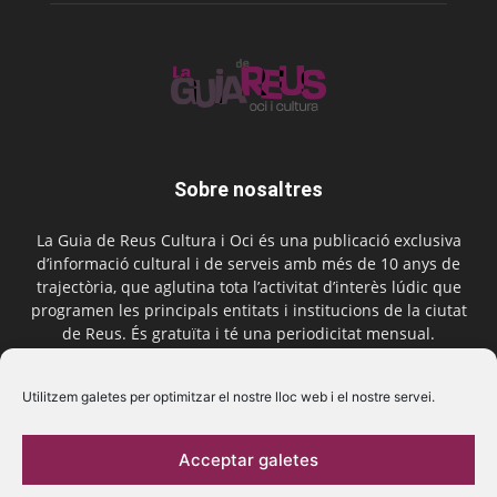
Sobre nosaltres
La Guia de Reus Cultura i Oci és una publicació exclusiva
d’informació cultural i de serveis amb més de 10 anys de
trajectòria, que aglutina tota l’activitat d’interès lúdic que
programen les principals entitats i institucions de la ciutat
de Reus. És gratuïta i té una periodicitat mensual.
Contactar-nos:
comercial@laguiadereus.com
Utilitzem galetes per optimitzar el nostre lloc web i el nostre servei.
Acceptar galetes
Segueix-nos