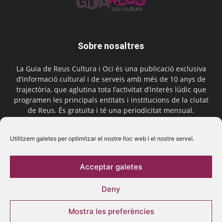
Sobre nosaltres
La Guia de Reus Cultura i Oci és una publicació exclusiva
d’informació cultural i de serveis amb més de 10 anys de
trajectòria, que aglutina tota l’activitat d’interès lúdic que
programen les principals entitats i institucions de la ciutat
de Reus. És gratuïta i té una periodicitat mensual.
Contactar-nos:
comercial@laguiadereus.com
Utilitzem galetes per optimitzar el nostre lloc web i el nostre servei.
Acceptar galetes
Segueix-nos
Deny
Mostra les preferències