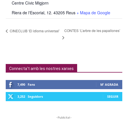
Centre Cívic Migjorn
Riera de l'Escorial, 12. 43205 Reus
+ Mapa de Google
CONTES ‘L’arbre de les papallones’
CINECLUB ‘El idioma universal’
Connecta't amb les nostres xarxes
7,490
Fans
M' AGRADA
3,252
Seguidors
SEGUIR
-Publicitat-